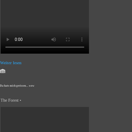
Weiter lesen
Da hats mich gerissen.... wow
The Forest •