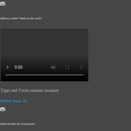
ohhh no wohin? Sehen sie das auch?
Tipps und Tricks rundum streamen
Weiter lesen´11
Sehen Sie hier die 10 neuesten–