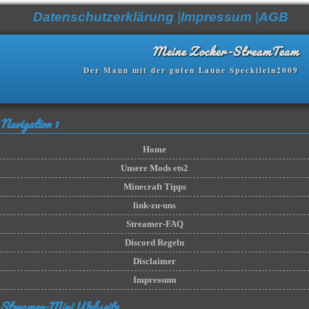
Datenschutz­erklärung
|
Impressum
|
AGB
Meine Zocker-StreamTeam
Der Mann mit der guten Laune Speckilein2009
Navigation 1
Home
Unsere Mods ets2
Minecraft Tipps
link-zu-uns
Streamer-FAQ
Discord Regeln
Disclaimer
Impressum
Streamer-Mini Webseite