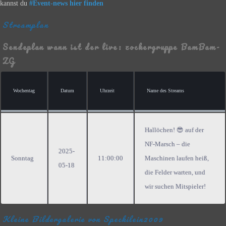
kannst du
#Event-news hier finden
Streamplan
Sendeplan wann ist der live: zockergruppe BamBam-
ZG
Wochentag
Datum
Uhrzeit
Name des Streams
Hallöchen! 😎 auf der
NF-Marsch – die
2025-
Sonntag
11:00:00
Maschinen laufen heiß,
05-18
die Felder warten, und
wir suchen Mitspieler!
Kleine Bildergalerie von Speckilein2009