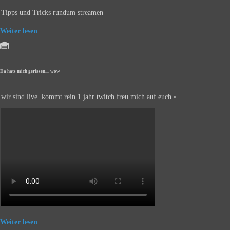
Tipps und Tricks rundum streamen
Weiter lesen
Da hats mich gerissen.... wow
wir sind live. kommt rein 1 jahr twitch freu mich auf euch •
Weiter lesen