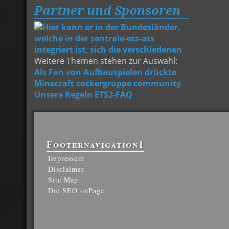
Partner und Sponsoren
Weitere Themen stehen zur Auswahl:
Als Fan von Aufbauspielen drückte
Minecraft
zockergruppe community
Unsere Regeln
ETS2-FAQ
Footernavigation1
Impressum
Disclaimer
Site Map
Die SEO onPage