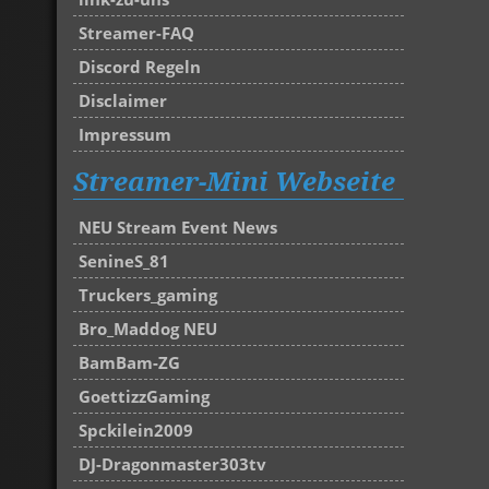
Streamer-FAQ
Discord Regeln
Disclaimer
Impressum
Streamer-Mini Webseite
NEU Stream Event News
SenineS_81
Truckers_gaming
Bro_Maddog NEU
BamBam-ZG
GoettizzGaming
Spckilein2009
DJ-Dragonmaster303tv