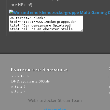
Ihre HP ein!)
Partner und Sponsoren
» Startseite
L
DJ-Dragonmaster303.de
» Seite 3
» Seite 4
Website Zocker-StreamTeam
streamplan