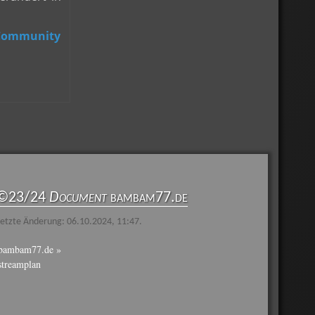
©23/24
Document
bambam77.de
etzte Änderung: 06.10.2024, 11:47.
bambam77.de »
streamplan