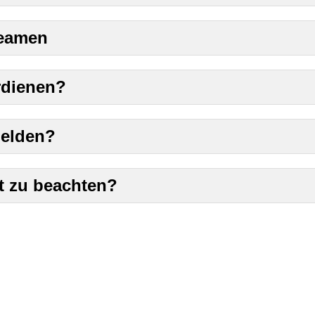
reamen
rdienen?
melden?
t zu beachten?