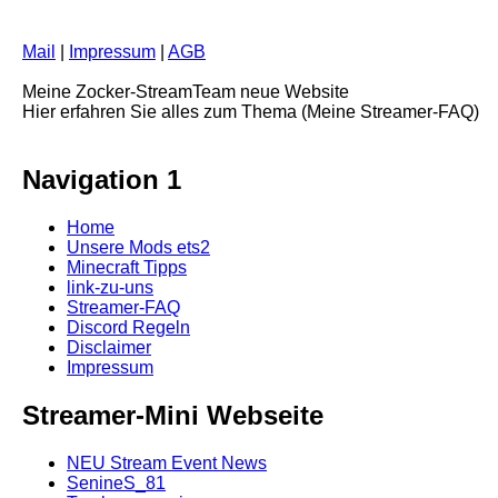
Mail
|
Impressum
|
AGB
Meine Zocker-StreamTeam neue Website
Hier erfahren Sie alles zum Thema (Meine Streamer-FAQ)
Navigation 1
Home
Unsere Mods ets2
Minecraft Tipps
link-zu-uns
Streamer-FAQ
Discord Regeln
Disclaimer
Impressum
Streamer-Mini Webseite
NEU Stream Event News
SenineS_81